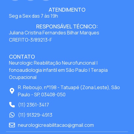
ATENDIMENTO
Seg a Sex das 7 às 19h
RESPONSÁVEL TÉCNICO:
Juliana Cristina Fernandes Bilhar Marques
CREFITO-3/89213-F
CONTATO
Neurologic Reabilitação Neurofuncional |
fonoaudiologia infantil em São Paulo | Terapia
Ocupacional
R. Reboujo, n°198 - Tatuapé (Zona Leste), São
Paulo - SP, 03408-050
(11) 2361-3417
(11) 91329-4913
neurologicreabilitacao@gmail.com