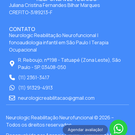
Juliana Cristina Fernandes Bilhar Marques
CREFITO-3/89213-F
CONTATO
Neurologic Reabilitação Neurofuncional |
fonoaudiologia infantil em São Paulo | Terapia
Ocupacional
R. Reboujo, n°198 - Tatuapé (Zona Leste), São
Paulo - SP, 03408-050
(11) 2361-3417
(11) 91329-4913
neurologicreabilitacao@gmail.com
Neurologic Reabilitação Neurofuncional © 2026 –
Todos os direitos reservados
Agendar avaliação!