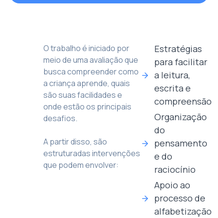
O trabalho é iniciado por
Estratégias
meio de uma avaliação que
para facilitar
busca compreender como
a leitura,
a criança aprende, quais
escrita e
são suas facilidades e
compreensão
onde estão os principais
Organização
desafios.
do
A partir disso, são
pensamento
estruturadas intervenções
e do
que podem envolver:
raciocínio
Apoio ao
processo de
alfabetização