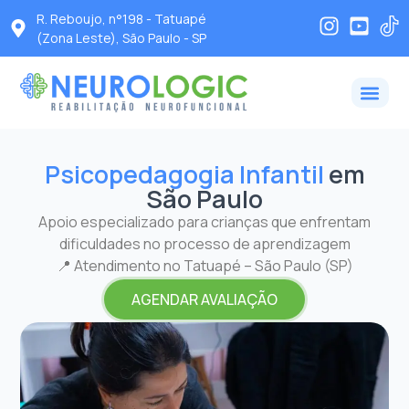
R. Reboujo, n°198 - Tatuapé
(Zona Leste), São Paulo - SP
Psicopedagogia Infantil
em
São Paulo
Apoio especializado para crianças que enfrentam
dificuldades no processo de aprendizagem
📍 Atendimento no Tatuapé – São Paulo (SP)
AGENDAR AVALIAÇÃO