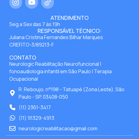
ATENDIMENTO
Seg a Sex das 7 às 19h
RESPONSÁVEL TÉCNICO:
Juliana Cristina Fernandes Bilhar Marques
CREFITO-3/89213-F
CONTATO
Neurologic Reabilitação Neurofuncional |
fonoaudiologia infantil em São Paulo | Terapia
Ocupacional
R. Reboujo, n°198 - Tatuapé (Zona Leste), São
Paulo - SP, 03408-050
(11) 2361-3417
(11) 91329-4913
neurologicreabilitacao@gmail.com