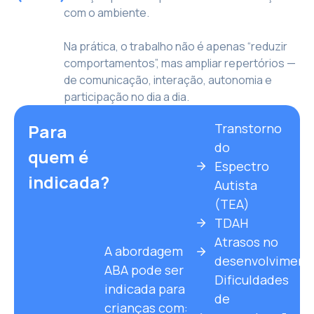
com o ambiente.
Na prática, o trabalho não é apenas “reduzir
comportamentos”, mas ampliar repertórios —
de comunicação, interação, autonomia e
participação no dia a dia.
Para
Transtorno
do
quem é
Espectro
indicada?
Autista
(TEA)
TDAH
Atrasos no
A abordagem
desenvolviment
ABA pode ser
Dificuldades
indicada para
de
crianças com: