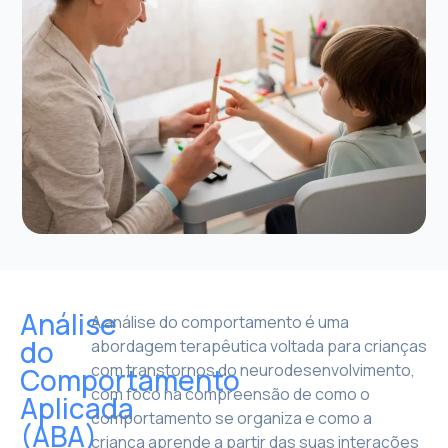
Análise
A análise do comportamento é uma
do
abordagem terapêutica voltada para crianças
com transtornos do neurodesenvolvimento,
Comportamento
com foco na compreensão de como o
Aplicada
comportamento se organiza e como a
(ABA)
criança aprende a partir das suas interações