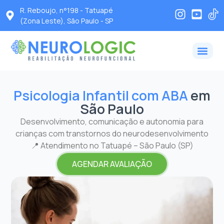
R. Reboujo, n°198 - Tatuapé
(Zona Leste), São Paulo - SP
Psicologia Infantil com ABA
em
São Paulo
Desenvolvimento, comunicação e autonomia para
crianças com transtornos do neurodesenvolvimento
📍 Atendimento no Tatuapé – São Paulo (SP)
AGENDAR AVALIAÇÃO