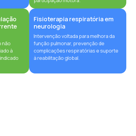
participação motora.
ulação
Fisioterapia respiratória em
rrente
neurologia
Intervenção voltada para melhora da
o não
função pulmonar, prevenção de
iado à
complicações respiratórias e suporte
 indicado
à reabilitação global.