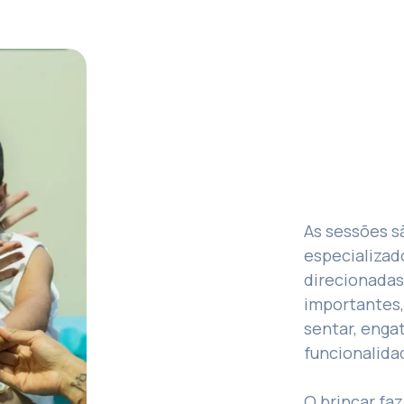
As sessões s
especializad
direcionadas
importantes,
sentar, engat
funcionalida
O brincar fa