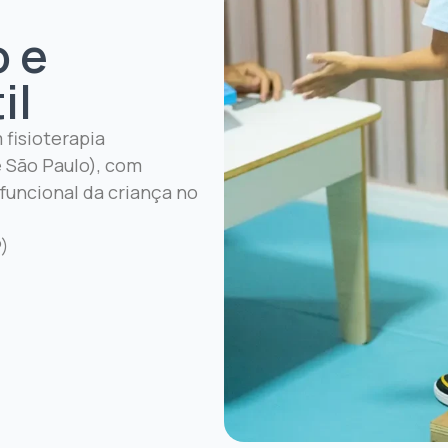
 e
il
 fisioterapia
 São Paulo), com
funcional da criança no
P)