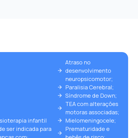
Atraso no
desenvolvimento
neuropsicomotor;
Paralisia Cerebral;
Síndrome de Down;
TEA com alterações
motoras associadas;
isioterapia infantil
Mielomeningocele;
e ser indicada para
Prematuridade e
ianças com:
bebês de risco;