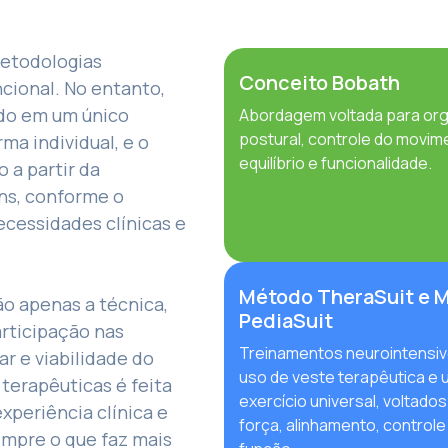
metodologias
Conceito Bobath
cional. No entanto,
do em um único
Abordagem voltada para or
postural, controle do movim
ma individual, e o
equilíbrio e funcionalidade.
 a partir da
ns, conforme o
cessidades clínicas e
Método TheraSuit e 
o apenas a técnica,
PediaSuit
rticipação nas
Treinamentos neurointensi
ar e viabilidade do
uso de veste terapêutica e 
terapêuticas é feita
exercício universal, voltados
periência clínica e
força, alinhamento, controle
empre o que faz mais