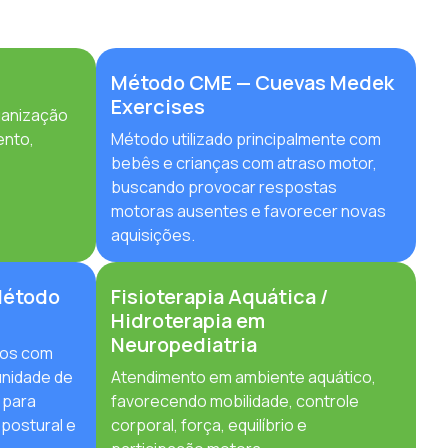
Método CME — Cuevas Medek
Exercises
ganização
ento,
Método utilizado principalmente com
bebês e crianças com atraso motor,
buscando provocar respostas
motoras ausentes e favorecer novas
aquisições.
Método
Fisioterapia Aquática /
Hidroterapia em
Neuropediatria
vos com
unidade de
Atendimento em ambiente aquático,
 para
favorecendo mobilidade, controle
 postural e
corporal, força, equilíbrio e