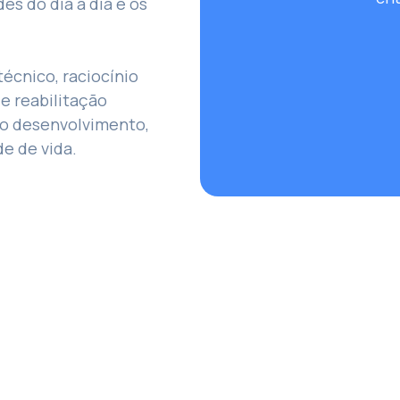
des do dia a dia e os
écnico, raciocínio
e reabilitação
no desenvolvimento,
e de vida.