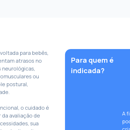
é voltada para bebês,
Para quem é
entam atrasos no
 neurológicas,
indicada?
romusculares ou
le postural,
dade.
ncional, o cuidado é
A f
r da avaliação de
pod
cessidades, sua
cr