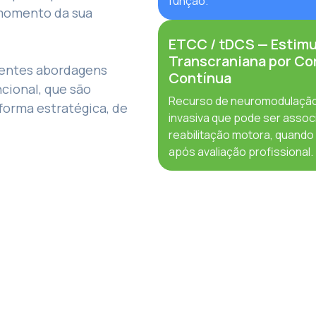
função.
 momento da sua
ETCC / tDCS — Estim
Transcraniana por Co
rentes abordagens
Contínua
cional, que são
Recurso de neuromodulaçã
forma estratégica, de
invasiva que pode ser assoc
reabilitação motora, quando
após avaliação profissional.